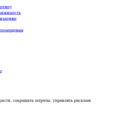
артиру
движимость
низациям
о помещения
ц
асти, сокращать затраты, управлять рисками