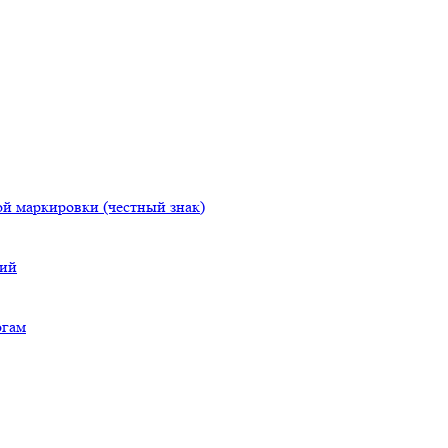
й маркировки (честный знак)
ний
огам