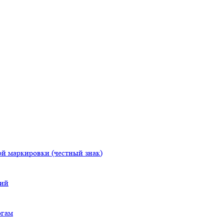
й маркировки (честный знак)
ний
огам