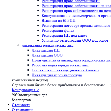
Регистрация права собственности
Регистрация права собственности на кв
Регистрация прав собственности на не
Консультации по некоммерческим орга
Выписка из ЕГРИП
Регистрация договора аренды нежилог
Регистрация фонда
Регистрация ИП под ключ
Услуги по регистрации ООО под ключ
ликвидация юридических лиц
Ликвидация ИП
Ликвидация ООО
Принудительная ликвидация юридических ли
Реорганизация юридических лиц
Составление ликвидационного баланса
Ликвидация через налоговую
комплексный подход
Сделаем ваш бизнес более прибыльным и безопасным — р
Консультация
↗
90%
выигранных дел
8
экспертов
Стоимость
О компании