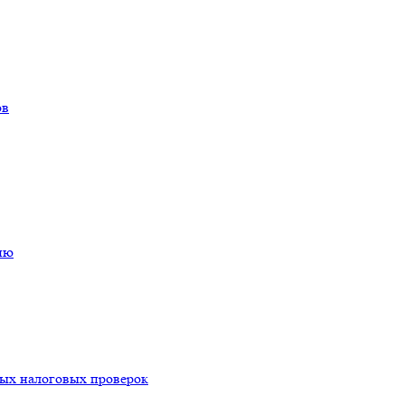
ов
ию
ых налоговых проверок