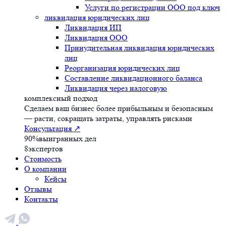
Услуги по регистрации ООО под ключ
ликвидация юридических лиц
Ликвидация ИП
Ликвидация ООО
Принудительная ликвидация юридических
лиц
Реорганизация юридических лиц
Составление ликвидационного баланса
Ликвидация через налоговую
комплексный подход
Сделаем ваш бизнес более прибыльным и безопасным
— расти, сокращать затраты, управлять рисками
Консультация
↗
90%
выигранных дел
8
экспертов
Стоимость
О компании
Кейсы
Отзывы
Контакты