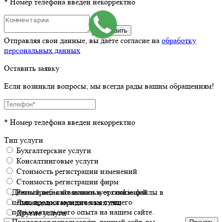
* Номер телефона введен некорректно
Отправить
Отправляя свои данные, вы даёте согласие на
обработку
персональных данных
Оставить заявку
Если возникли вопросы, мы всегда рады вашим обращениям!
* Номер телефона введен некорректно
Тип услуги
Бухгалтерские услуги
Консалтинговые услуги
Стоимость регистрации изменений
Стоимость регистрации фирм
Данный веб-сайт использует cookie-файлы в
Регистрация компании и организаций
целях предоставления вам лучшего
Ликвидация юридических лиц
пользовательского опыта на нашем сайте.
Другие услуги
Продолжая использовать данный сайт, вы