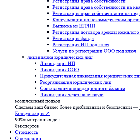
Регистрация права собственности
Регистрация права собственности на кв
Регистрация прав собственности на не
Консультации по некоммерческим орга
Выписка из ЕГРИП
Регистрация договора аренды нежилог
Регистрация фонда
Регистрация ИП под ключ
Услуги по регистрации ООО под ключ
ликвидация юридических лиц
Ликвидация ИП
Ликвидация ООО
Принудительная ликвидация юридических ли
Реорганизация юридических лиц
Составление ликвидационного баланса
Ликвидация через налоговую
комплексный подход
Сделаем ваш бизнес более прибыльным и безопасным — р
Консультация
↗
90%
выигранных дел
8
экспертов
Стоимость
О компании