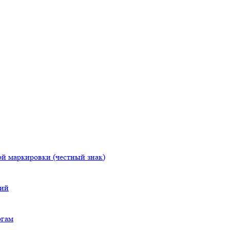
й маркировки (честный знак)
ний
огам